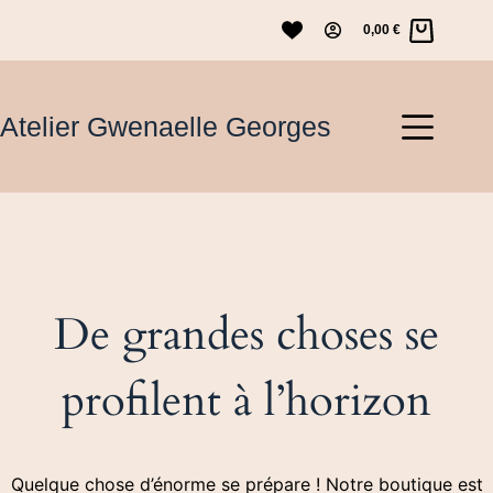
Passer
Vagues célestes
Ajouter au panier
0,00
€
au
Panier
37,00
€
contenu
d’achat
Atelier Gwenaelle Georges
De grandes choses se
profilent à l’horizon
Quelque chose d’énorme se prépare ! Notre boutique est