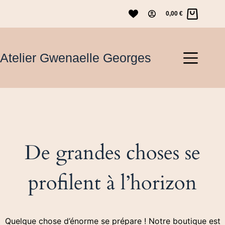
Passer
0,00
€
au
Panier
contenu
d’achat
Atelier Gwenaelle Georges
De grandes choses se
profilent à l’horizon
Quelque chose d’énorme se prépare ! Notre boutique est